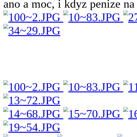
ano a moc, i kdyz penize n