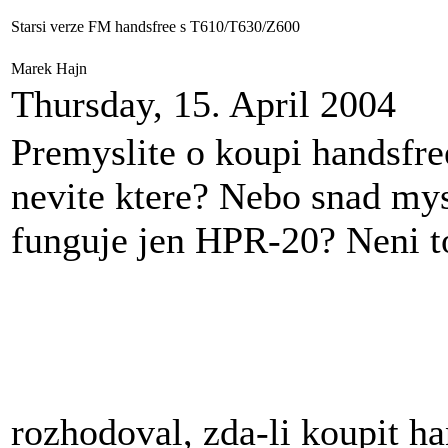
Starsi verze FM handsfree s T610/T630/Z600
Marek Hajn
Thursday, 15. April 2004
Premyslite o koupi handsfr
nevite ktere? Nebo snad my
funguje jen HPR-20? Neni t
rozhodoval, zda-li koupit 