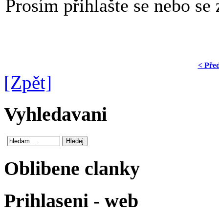
Prosím přihlašte se nebo se z
< Pře
[Zpět]
Vyhledavani
Oblibene clanky
Prihlaseni - web