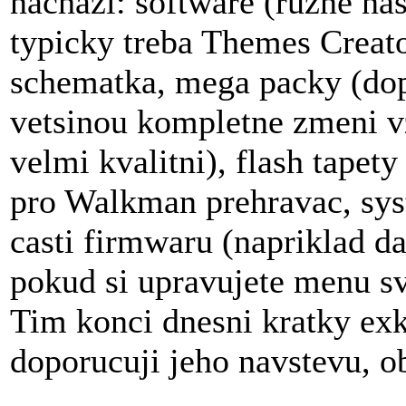
nachazi: software (ruzne na
typicky treba Themes Creato
schematka, mega packy (dop
vetsinou kompletne zmeni vz
velmi kvalitni), flash tapety
pro Walkman prehravac, sys
casti firmwaru (napriklad d
pokud si upravujete menu sv
Tim konci dnesni kratky ex
doporucuji jeho navstevu, ob