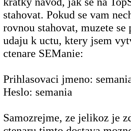
kratky navod, jak se na TopS
stahovat. Pokud se vam nechc
rovnou stahovat, muzete se 
udaju k uctu, ktery jsem vyt
ctenare SEManie:
Prihlasovaci jmeno: semani
Heslo: semania
Samozrejme, ze jelikoz je z
ctenaru timto dostava mozno