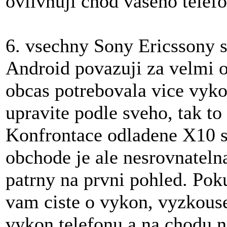
ovlivnuji chod vaseho telef
6. vsechny Sony Ericssony
Android povazuji za velmi 
obcas potrebovala vice vyko
upravite podle sveho, tak to
Konfrontace odladene X10 s 
obchode je ale nesrovnatelna
patrny na prvni pohled. Pok
vam ciste o vykon, vyzkouse
vykon telefonu a na chodu na