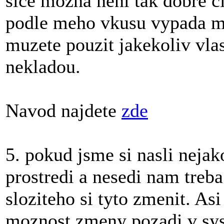
sice mozna neni tak dobre ci
podle meho vkusu vypada m
muzete pouzit jakekoliv vlas
nekladou.
Navod najdete
zde
5. pokud jsme si nasli neja
prostredi a nesedi nam treba
sloziteho si tyto zmenit. As
moznost zmeny pozadi v sys