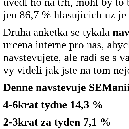
uvedl ho na trh, mohl by to
jen 86,7 % hlasujicich uz je 
Druha anketka se tykala
nav
urcena interne pro nas, aby
navstevujete, ale radi se s 
vy videli jak jste na tom neje
Denne navstevuje SEManii
4-6krat tydne 14,3 %
2-3krat za tyden 7,1 %