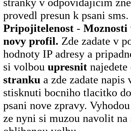
stranky v odpovidajicim zne
provedl presun k psani sms.
Pripojitelenost
-
Moznosti
novy profil.
Zde zadate v po
hodnoty IP adresy a pripadne
si volbou
upresnit
najedete
stranku
a zde zadate napis
stisknuti bocniho tlacitko d
psani nove zpravy. Vyhodou
ze nyni si muzou navolit na 