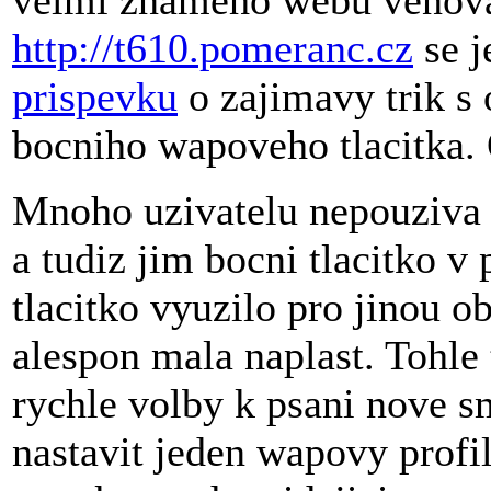
velmi znameho webu venov
http://t610.pomeranc.cz
se j
prispevku
o zajimavy trik s 
bocniho wapoveho tlacitka. 
Mnoho uzivatelu nepouziva 
a tudiz jim bocni tlacitko v
tlacitko vyuzilo pro jinou o
alespon mala naplast. Tohle 
rychle volby k psani nove s
nastavit jeden wapovy prof