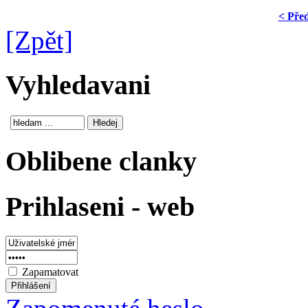
< Pře
[Zpět]
Vyhledavani
Oblibene clanky
Prihlaseni - web
Zapamatovat