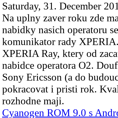
Saturday, 31. December 20
Na uplny zaver roku zde m
nabidky nasich operatoru se
komunikator rady XPERIA. 
XPERIA Ray, ktery od zacat
nabidce operatora O2. Douf
Sony Ericsson (a do budouc
pokracovat i pristi rok. Kval
rozhodne maji.
Cyanogen ROM 9.0 s Andro