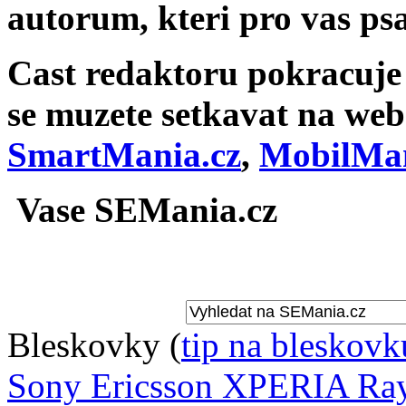
autorum, kteri pro vas psa
Cast redaktoru pokracuje v
se muzete setkavat na we
SmartMania.cz
,
MobilMan
Vase SEMania.cz
Bleskovky
(
tip na bleskovk
Sony Ericsson XPERIA Ray 