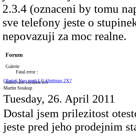
2.3.4 (oznaceni by tomu na
sve telefony jeste o stupine
nepovazuji za moc realne.
Forum
Galerie
Fatal error :
Obstoji Neo proti LG Optimus 2X?
nahrávám obrázek 0/0
Martin Soukup
Tuesday, 26. April 2011
Dostal jsem prilezitost ote
jeste pred jeho prodejnim st