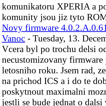
komunikatoru XPERIA a po 
komunity jsou jiz tyto ROM
Novy firmware 4.0.2.A.0.61 
Vanoc
- Tuesday, 13. Dece
Vcera byl po trochu delsi o
necustomizovany firmware 
letosniho roku. Jsem rad, 
na prichod ICS a i do te d
poskytnout maximalni moz
jestli se bude jednat o dals