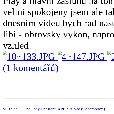
Play a hlavni zasluhu na to
velmi spokojeny jsem ale 
dnesnim videu bych rad nast
libi - obrovsky vykon, napro
vzhled.
(1 komentářů)
SPB Shell 3D na Sony Ericssonu XPERIA Neo (videorecenze)