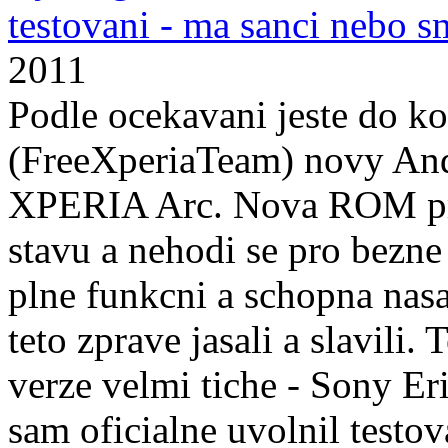
testovani - ma sanci nebo s
2011
Podle ocekavani jeste do k
(FreeXperiaTeam) novy And
XPERIA Arc. Nova ROM proz
stavu a nehodi se pro bezne 
plne funkcni a schopna na
teto zprave jasali a slavili.
verze velmi tiche - Sony Eri
sam oficialne uvolnil testo