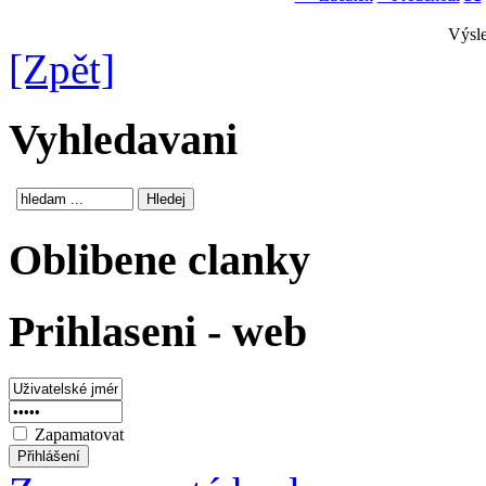
Výsle
[Zpět]
Vyhledavani
Oblibene clanky
Prihlaseni - web
Zapamatovat