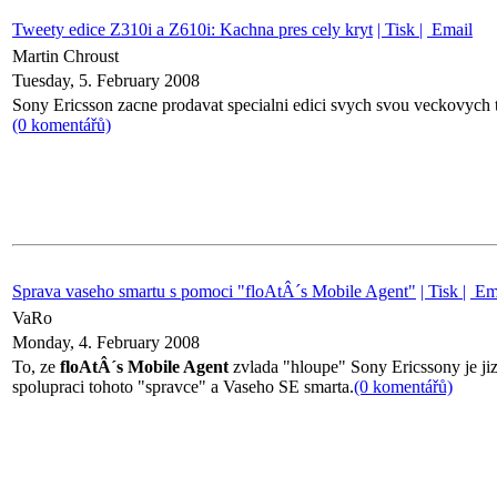
Tweety edice Z310i a Z610i: Kachna pres cely kryt
| Tisk |
Email
Martin Chroust
Tuesday, 5. February 2008
Sony Ericsson zacne prodavat specialni edici svych svou veckovych te
(0 komentářů)
Sprava vaseho smartu s pomoci "floAtÂ´s Mobile Agent"
| Tisk |
Em
VaRo
Monday, 4. February 2008
To, ze
floAtÂ´s Mobile Agent
zvlada "hloupe" Sony Ericssony je ji
spolupraci tohoto "spravce" a Vaseho SE smarta.
(0 komentářů)