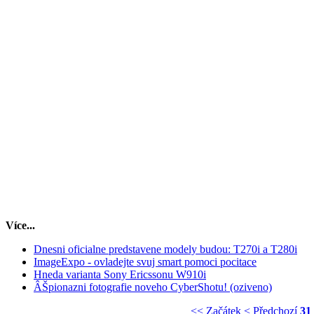
Více...
Dnesni oficialne predstavene modely budou: T270i a T280i
ImageExpo - ovladejte svuj smart pomoci pocitace
Hneda varianta Sony Ericssonu W910i
ÂŠpionazni fotografie noveho CyberShotu! (oziveno)
<< Začátek
< Předchozí
31