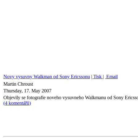
Novy vysuvny Walkman od Sony Ericssonu
| Tisk |
Email
Martin Chroust
Thursday, 17. May 2007
Objevily se fotografie noveho vysuvneho Walkmanu od Sony Ericss
(4 komentářů)