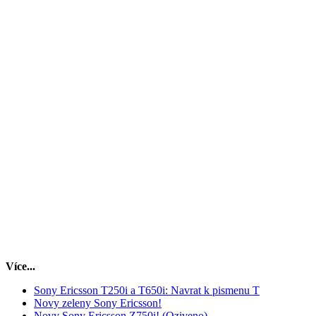
Více...
Sony Ericsson T250i a T650i: Navrat k pismenu T
Novy zeleny Sony Ericsson!
Novy Sony Ericsson Z750i! (Oziveno)