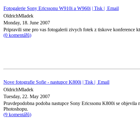
Fotogalerie Sony Ericssonu W910i a W960i
| Tisk |
Email
OldrichMladek
Monday, 18. June 2007
Pripravili sme pro vas fotogalerii zivych fotek z tiskove konference k
(0 komentářů)
Nove fotografie Sofie - nastupce K800i
| Tisk |
Email
OldrichMladek
Tuesday, 22. May 2007
Pravdepodobna podoba nastupce Sony Ericssonu K800i se objevila na
Photoshopu.
(9 komentářů)