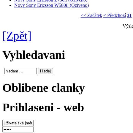
Novy Sony Ericsson W580i! (Oziveno)
<< Začátek
< Předchozí
31
Výsle
[Zpět]
Vyhledavani
Oblibene clanky
Prihlaseni - web