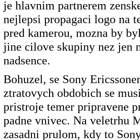
je hlavnim partnerem zenske
nejlepsi propagaci logo na t
pred kamerou, mozna by bylo
jine cilove skupiny nez jen 
nadsence.
Bohuzel, se Sony Ericssone
ztratovych obdobich se musi
pristroje temer pripravene p
padne vnivec. Na veletrhu 
zasadni prulom, kdy to Son