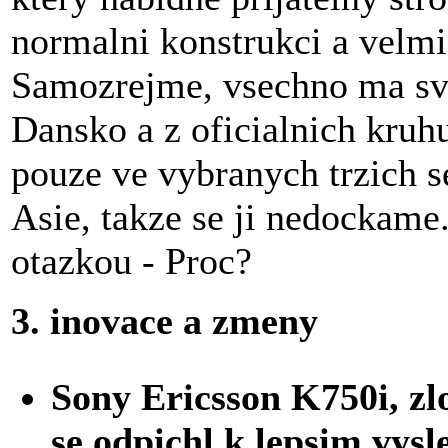
normalni konstrukci a velmi
Samozrejme, vsechno ma sve
Dansko a z oficialnich kru
pouze ve vybranych trzich s
Asie, takze se ji nedockame
otazkou - Proc?
3. inovace a zmeny
Sony Ericsson K750i, zl
se odpichl k lepsim vys