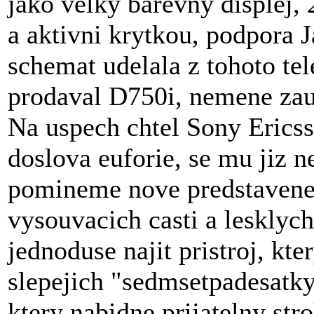
jako velky barevny displej,
a aktivni krytkou, podpora 
schemat udelala z tohoto tel
prodaval D750i, nemene zau
Na uspech chtel Sony Ericss
doslova euforie, se mu jiz n
pomineme nove predstavene 
vysouvacich casti a lesklyc
jednoduse najit pristroj, kt
slepejich "sedmsetpadesatky
ktery nabidne prijatelny str