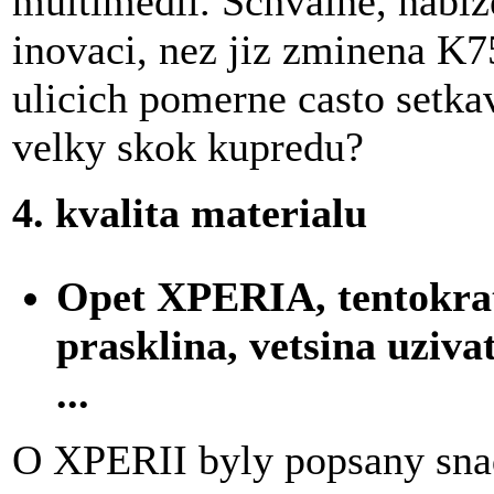
multimedii. Schvalne, nabize
inovaci, nez jiz zminena K75
ulicich pomerne casto setkava
velky skok kupredu?
4. kvalita materialu
Opet XPERIA, tentokrat
prasklina, vetsina uziva
...
O XPERII byly popsany snad 