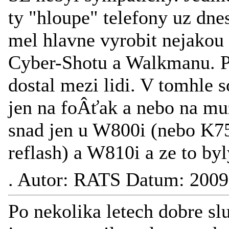
ty "hloupe" telefony uz dne
mel hlavne vyrobit nejakou 
Cyber-Shotu a Walkmanu. Pr
dostal mezi lidi. V tomhle 
jen na foÂťak a nebo na mu
snad jen u W800i (nebo K75
reflash) a W810i a ze to by
.
Autor: RATS Datum: 2009
Po nekolika letech dobre sl