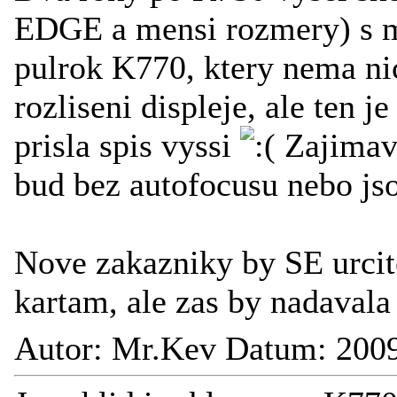
EDGE a mensi rozmery) s mi
pulrok K770, ktery nema ni
rozliseni displeje, ale ten
prisla spis vyssi
Zajimave
bud bez autofocusu nebo js
Nove zakazniky by SE urci
kartam, ale zas by nadaval
Autor: Mr.Kev Datum: 2009