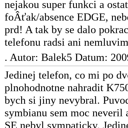
nejakou super funkci a ostat
foÂťak/absence EDGE, nebo
prd! A tak by se dalo pokra
telefonu radsi ani nemluvim
.
Autor: Balek5 Datum: 200
Jedinej telefon, co mi po dv
plnohodnotne nahradit K750
bych si jiny nevybral. Puvo
symbianu sem moc neveril a
SE nebyl sympaticky. Jedine