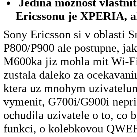
Jedina moznost vlastni
Ericssonu je XPERIA, al
Sony Ericsson si v oblasti 
P800/P900 ale postupne, jak
M600ka jiz mohla mit Wi-Fi 
zustala daleko za ocekavani
ktera uz mnohym uzivatelum
vymenit, G700i/G900i neprin
ochudila uzivatele o to, co
funkci, o kolebkovou QWER