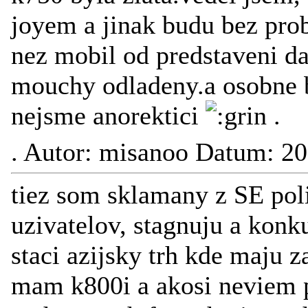
joyem a jinak budu bez pro
nez mobil od predstaveni d
mouchy odladeny.a osobne b
nejsme anorektici
.
.
Autor: misanoo Datum: 20
tiez som sklamany z SE pol
uzivatelov, stagnuju a konku
staci azijsky trh kde maju z
mam k800i a akosi neviem pr