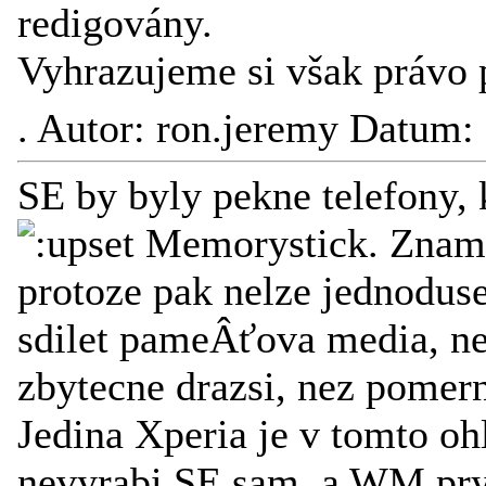
redigovány.
Vyhrazujeme si však právo 
.
Autor: ron.jeremy Datum:
SE by byly pekne telefony,
Memorystick. Znam m
protoze pak nelze jednoduse 
sdilet pameÂťova media, ne
zbytecne drazsi, nez pomer
Jedina Xperia je v tomto oh
nevyrabi SE sam, a WM pry