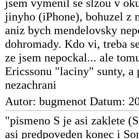
jsem vymenil se slzou v ok
jinyho (iPhone), bohuzel z
aniz bych mendelovsky nepo
dohromady. Kdo vi, treba se
ze jsem nepockal... ale tom
Ericssonu "laciny" sunty, a
nezachrani
Autor: bugmenot Datum: 20
"pismeno S je asi zaklete (S
asi predpoveden konec i S