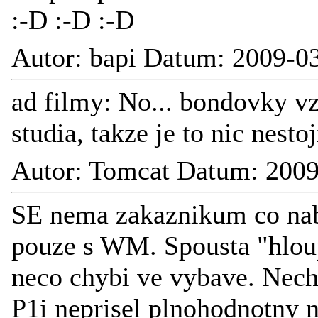
:-D :-D :-D
Autor: bapi Datum: 2009-0
ad filmy: No... bondovky v
studia, takze je to nic nesto
Autor: Tomcat Datum: 2009
SE nema zakaznikum co nab
pouze s WM. Spousta "hloup
neco chybi ve vybave. Nec
P1i neprisel plnohodnotny 