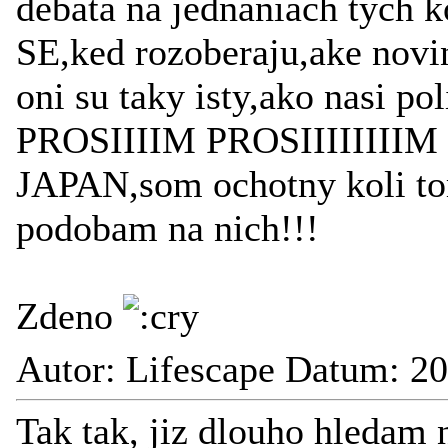
debata na jednaniach tych 
SE,ked rozoberaju,ake novi
oni su taky isty,ako nasi pol
PROSIIIIM PROSIIIIIIIIM a
JAPAN,som ochotny koli tom
podobam na nich!!!
Zdeno
Autor: Lifescape Datum: 2
Tak tak, jiz dlouho hledam 