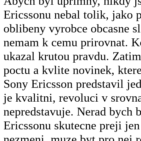
Abych byl uprimny, nikdy j
Ericssonu nebal tolik, jako
oblibeny vyrobce obcasne sl
nemam k cemu prirovnat. K
ukazal krutou pravdu. Zatim
poctu a kvlite novinek, kter
Sony Ericsson predstavil jed
je kvalitni, revoluci v srov
nepredstavuje. Nerad bych 
Ericssonu skutecne preji jen
nezmeni, muze byt pro nej r