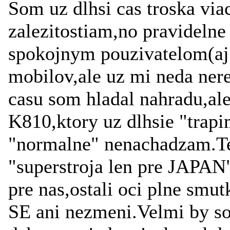
Som uz dlhsi cas troska vi
zalezitostiam,no pravideln
spokojnym pouzivatelom(aj 
mobilov,ale uz mi neda ner
casu som hladal nahradu,al
K810,ktory uz dlhsie "trap
"normalne" nenachadzam.Te
"superstroja len pre JAPAN"
pre nas,ostali oci plne smu
SE ani nezmeni.Velmi by so