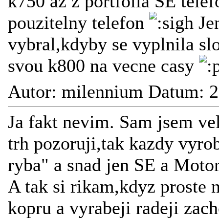
k750 az z portfolia SE tele
pouzitelny telefon
Jen
vybral,kdyby se vyplnila sl
svou k800 na vecne casy
Autor: milennium Datum: 2
Ja fakt nevim. Sam jsem ve
trh pozoruji,tak kazdy vyro
ryba" a snad jen SE a Motor
A tak si rikam,kdyz proste 
kopru a vyrabeji radeji zac