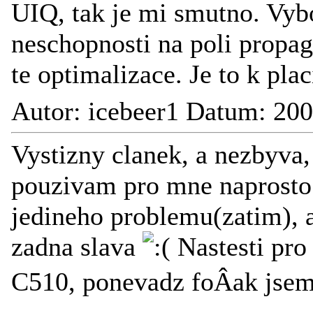
UIQ, tak je mi smutno. Vy
neschopnosti na poli propag
te optimalizace. Je to k plac
Autor: icebeer1 Datum: 20
Vystizny clanek, a nezbyva,
pouzivam pro mne naprosto 
jedineho problemu(zatim), al
zadna slava
Nastesti pro
C510, ponevadz foÂak jsem 