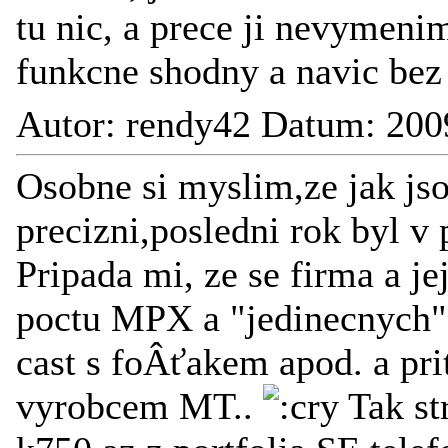
tu nic, a prece ji nevymenim
funkcne shodny a navic bez
Autor: rendy42 Datum: 200
Osobne si myslim,ze jak js
precizni,posledni rok byl 
Pripada mi, ze se firma a j
poctu MPX a "jedinecnych" 
cast s foÂťakem apod. a pr
vyrobcem MT..
Tak st