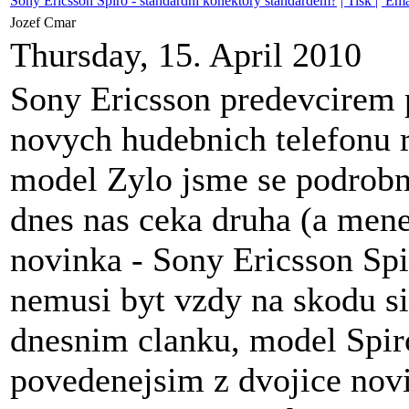
Sony Ericsson Spiro - standardni konektory standardem?
| Tisk |
Ema
Jozef Cmar
Thursday, 15. April 2010
Sony Ericsson predevcirem p
novych hudebnich telefonu
model Zylo jsme se podrobn
dnes nas ceka druha (a men
novinka - Sony Ericsson Sp
nemusi byt vzdy na skodu s
dnesnim clanku, model Spir
povedenejsim z dvojice nov