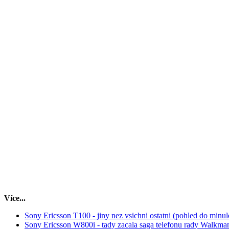
Více...
Sony Ericsson T100 - jiny nez vsichni ostatni (pohled do minulo
Sony Ericsson W800i - tady zacala saga telefonu rady Walkman