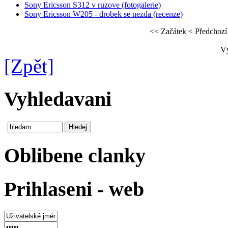
Sony Ericsson S312 v ruzove (fotogalerie)
Sony Ericsson W205 - drobek se nezda (recenze)
<< Začátek
< Předchozí
Vý
[Zpět]
Vyhledavani
Oblibene clanky
Prihlaseni - web