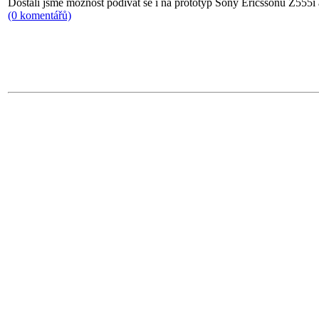
Dostali jsme moznost podivat se i na prototyp Sony Ericssonu Z555i 
(0 komentářů)