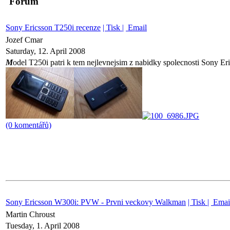
Forum
Sony Ericsson T250i recenze
| Tisk |
Email
Jozef Cmar
Saturday, 12. April 2008
M
odel T250i patri k tem nejlevnejsim z nabidky spolecnosti Sony Eri
(0 komentářů)
Sony Ericsson W300i: PVW - Prvni veckovy Walkman
| Tisk |
Emai
Martin Chroust
Tuesday, 1. April 2008