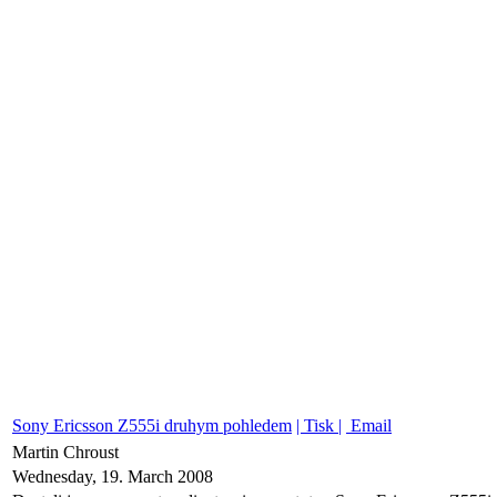
Sony Ericsson Z555i druhym pohledem
| Tisk |
Email
Martin Chroust
Wednesday, 19. March 2008