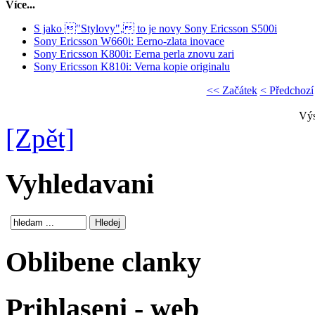
Více...
S jako "Stylovy", to je novy Sony Ericsson S500i
Sony Ericsson W660i: Eerno-zlata inovace
Sony Ericsson K800i: Eerna perla znovu zari
Sony Ericsson K810i: Verna kopie originalu
<< Začátek
< Předchozí
Výs
[Zpět]
Vyhledavani
Oblibene clanky
Prihlaseni - web