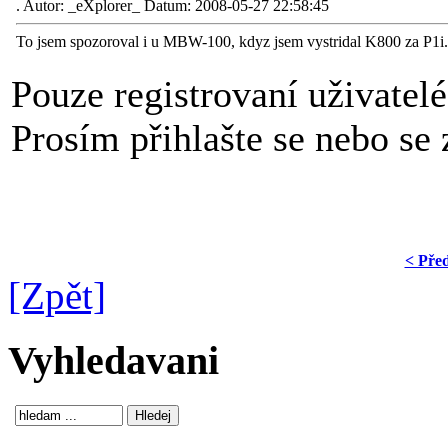
.
Autor: _eXplorer_ Datum: 2008-05-27 22:58:45
To jsem spozoroval i u MBW-100, kdyz jsem vystridal K800 za P1i...
Pouze registrovaní uživatel
Prosím přihlašte se nebo se z
< Pře
[Zpět]
Vyhledavani