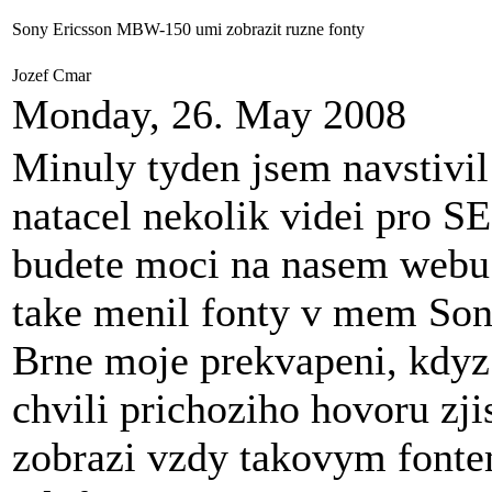
Sony Ericsson MBW-150 umi zobrazit ruzne fonty
Jozef Cmar
Monday, 26. May 2008
Minuly tyden jsem navstivil 
natacel nekolik videi pro S
budete moci na nasem webu 
take menil fonty v mem Son
Brne moje prekvapeni, kdyz
chvili prichoziho hovoru zjis
zobrazi vzdy takovym fonte