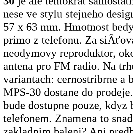
30
je ale tentokrat samostatn
nese ve stylu stejneho desi
57 x 63 mm. Hmotnost bedyn
primo z telefonu. Za siÂťo
neodymovy reproduktor, oko
antena pro FM radio. Na trh
variantach: cernostribrne a 
MPS-30 dostane do prodeje.
bude dostupne pouze, kdyz
telefonem. Znamena to snad
zakladnim baleni? Ani pred