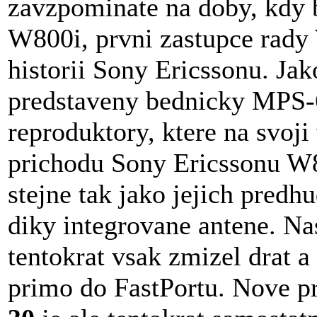
zavzpominate na doby, kdy 
W800i, prvni zastupce rady
historii Sony Ericssonu. Jak
predstaveny bednicky MPS-6
reproduktory, ktere na svoji
prichodu Sony Ericssonu W8
stejne tak jako jejich pred
diky integrovane antene. N
tentokrat vsak zmizel drat a
primo do FastPortu. Nove p