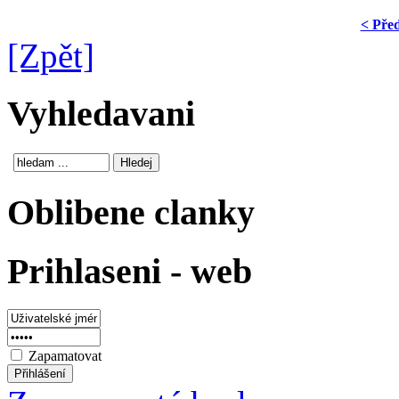
< Pře
[Zpět]
Vyhledavani
Oblibene clanky
Prihlaseni - web
Zapamatovat