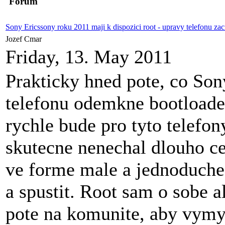
Forum
Sony Ericssony roku 2011 maji k dispozici root - upravy telefonu zaci
Jozef Cmar
Friday, 13. May 2011
Prakticky hned pote, co Son
telefonu odemkne bootloader
rychle bude pro tyto telefon
skutecne nenechal dlouho ce
ve forme male a jednoduche 
a spustit. Root sam o sobe 
pote na komunite, aby vymys