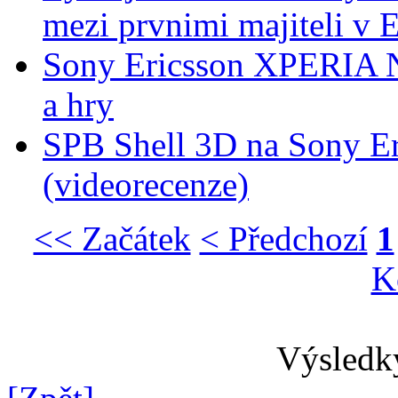
mezi prvnimi majiteli v E
Sony Ericsson XPERIA Ne
a hry
SPB Shell 3D na Sony 
(videorecenze)
<< Začátek
< Předchozí
1
K
Výsledky