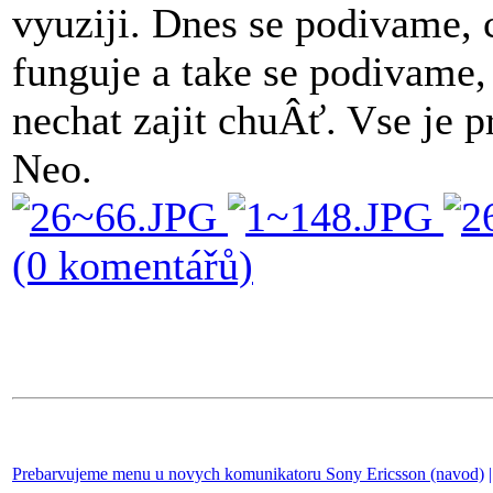
vyuziji. Dnes se podivame, 
funguje a take se podivame,
nechat zajit chuÂť. Vse je
Neo.
(0 komentářů)
Prebarvujeme menu u novych komunikatoru Sony Ericsson (navod)