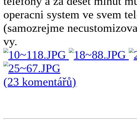
telefony a za deset minut m
operacni system ve svem te
(samozrejme necustomizovan
vy.
(23 komentářů)