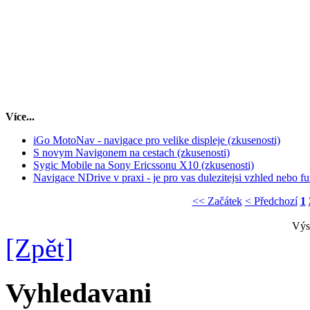
Více...
iGo MotoNav - navigace pro velike displeje (zkusenosti)
S novym Navigonem na cestach (zkusenosti)
Sygic Mobile na Sony Ericssonu X10 (zkusenosti)
Navigace NDrive v praxi - je pro vas dulezitejsi vzhled nebo f
<< Začátek
< Předchozí
1
Výs
[Zpět]
Vyhledavani