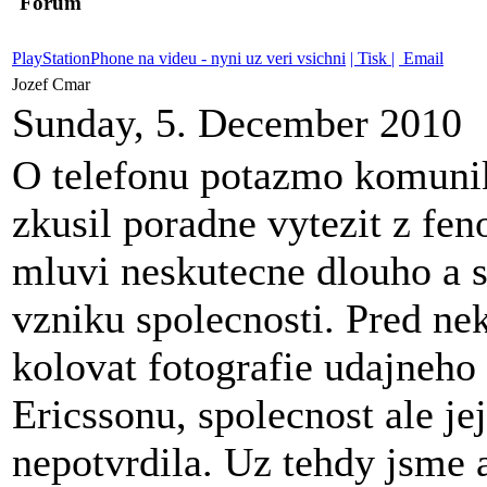
Forum
PlayStationPhone na videu - nyni uz veri vsichni
| Tisk |
Email
Jozef Cmar
Sunday, 5. December 2010
O telefonu potazmo komunik
zkusil poradne vytezit z fe
mluvi neskutecne dlouho a s
vzniku spolecnosti. Pred nek
kolovat fotografie udajneho
Ericssonu, spolecnost ale j
nepotvrdila. Uz tehdy jsme 